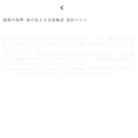
keyboard_arrow_left
隠岐の島町 海の見える交流施設 設計コンペ
港と海峡を望む美しい風景を次世代に繋げていくため、隣接する神社
の参道の軸に加えて、海峡方向への「海峡への景観軸」を設定して建
築計画を行いました。
1 階には将来的に隣接する広場と連携できる大きな屋外スペースを設
け、景観軸の方向に対して階段状の丘をつくり、港の風景を眺めなが
ら多世代が利用できる居場所をつくりました。
2 階の海を望むフリースペースは、景観軸の方向へ角度をつけた形状
とし、港の美しい風景を望むことができる計画としました。